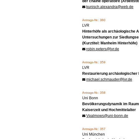
der chaîne opératoire (Arbeitstit
kunisch.alexandra@web.de
Antrags-Nr.: 360
LVR
Hinterhöfe als archäologische 
Untersuchungen zur Siedlungsen
(Kurztitel: Manheim Hinterhöfe)
robin.peters@lvr.de
Antrags-Nr.: 359
LVR
Restaurierung archäologischer
michael.schmauder@lvr.de
Antrags-Nr.: 358
Uni Bonn
Bevölkerungsdynamik im Raum I
Kaiserzeit und Hochmittelalter
Vpalmows@uni-bonn.de
Antrags-Nr.: 357
Uni München