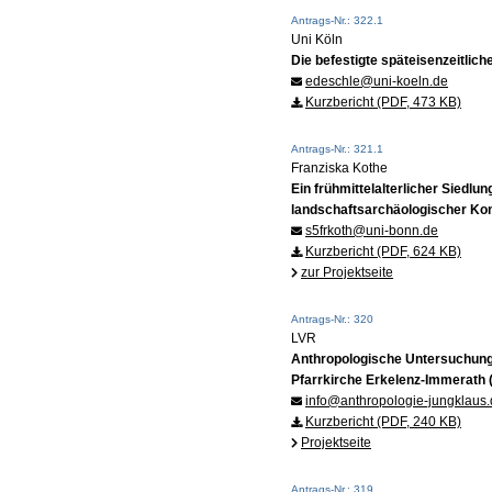
Antrags-Nr.: 322.1
Uni Köln
Die befestigte späteisenzeitli
edeschle@uni-koeln.de
Kurzbericht (PDF, 473 KB)
Antrags-Nr.: 321.1
Franziska Kothe
Ein frühmittelalterlicher Siedlu
landschaftsarchäologischer Ko
s5frkoth@uni-bonn.de
Kurzbericht (PDF, 624 KB)
zur Projektseite
Antrags-Nr.: 320
LVR
Anthropologische Untersuchung
Pfarrkirche Erkelenz-Immerath (
info@anthropologie-jungklaus
Kurzbericht (PDF, 240 KB)
Projektseite
Antrags-Nr.: 319