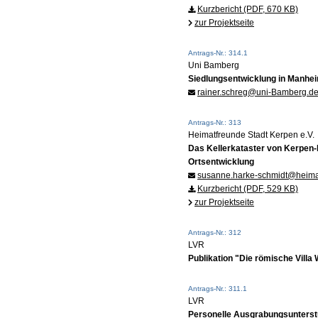
Kurzbericht (PDF, 670 KB)
zur Projektseite
Antrags-Nr.: 314.1
Uni Bamberg
Siedlungsentwicklung in Manhe
rainer.schreg@uni-Bamberg.d
Antrags-Nr.: 313
Heimatfreunde Stadt Kerpen e.V.
Das Kellerkataster von Kerpen-
Ortsentwicklung
susanne.harke-schmidt@heimat
Kurzbericht (PDF, 529 KB)
zur Projektseite
Antrags-Nr.: 312
LVR
Publikation "Die römische Vill
Antrags-Nr.: 311.1
LVR
Personelle Ausgrabungsunterstü