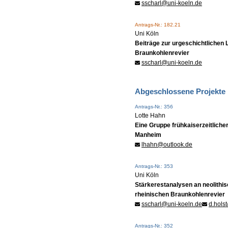
sscharl@uni-koeln.de
Antrags-Nr.: 182.21
Uni Köln
Beiträge zur urgeschichtlichen
Braunkohlenrevier
sscharl@uni-koeln.de
Abgeschlossene Projekte
Antrags-Nr.: 356
Lotte Hahn
Eine Gruppe frühkaiserzeitlicher
Manheim
lhahn@outlook.de
Antrags-Nr.: 353
Uni Köln
Stärkerestanalysen an neolithi
rheinischen Braunkohlenrevier
sscharl@uni-koeln.de
d.hols
Antrags-Nr.: 352