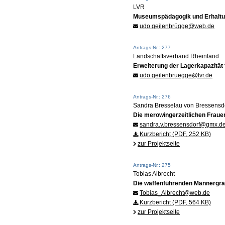
LVR
Museumspädagogik und Erhaltun
udo.geilenbrügge@web.de
Antrags-Nr.: 277
Landschaftsverband Rheinland
Erweiterung der Lagerkapazität 
udo.geilenbruegge@lvr.de
Antrags-Nr.: 276
Sandra Bresselau von Bressensdo
Die merowingerzeitlichen Frau
sandra.v.bressensdorf@gmx.d
Kurzbericht (PDF, 252 KB)
zur Projektseite
Antrags-Nr.: 275
Tobias Albrecht
Die waffenführenden Männergrä
Tobias_Albrecht@web.de
Kurzbericht (PDF, 564 KB)
zur Projektseite