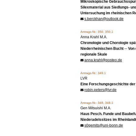
Mikroskopische Gebrauchsspur
Silexmaterial aus Siedlungs- u
Untersuchung im rheinischen R
s.berckhan@outlook.de
Antrags-Nr.: 350, 350.1
Anna Krahl M.A.
Chronologie und Chorologie spä
Niederrheinischen Bucht ─ Von 
regionale Skale
anna.krahl@posteo.de
Antrags-Nr.: 349.1
LVR
Eine Forschungsgeschichte der
robin.peters@lvr.de
Antrags-Nr.: 348, 348.1
Gen Mitsuishi M.A.
Haus Pesch. Funde und Baubefun
Niederadelssitzes im Rheinland
s0gemits@uni-bonn.de