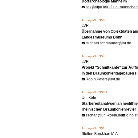
Dorfarchäologie Manheim
sek@vfpa.fak12.uni-muenchen
Antrags-Nr.: 355
LVR
Übernahme von Objektdaten aus
Landesmuseums Bonn
michael.schmauder@lvr.de
Antrags-Nr.: 354
LVR
Projekt "Schnittkante" zur Auff
in den Braunkohlentagebauen 
Robin.Peters@lvr.de
Antrags-Nr.: 353.1
Uni Köln
Stärkerestanalysen an neolithi
rheinischen Braunkohlenrevier
sscharl@uni-koeln.de
d.hols
Antrags-Nr.: 351
Steffen Berckhan M.A.