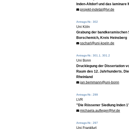
Inden-Altdorf und das laminare M
projekt-indetal@lvr.de
Antrags-Nr.: 302
Uni Köln
Grabung der bandkeramischen S
Borschemich, Kreis Heinsberg
sscharl@uni-koeln.de
Antrags-Nr.: 301.1, 301.2
Uni Bonn
Drucklegung der Dissertation v
Raum des 12. Jahrhunderts. Die
Rheinland
jan.bemmann@uni-bonn
Antrags-Nr.: 299
LVR
"Die Rössener Siedlung Inden 1
michaela.aufleger@lvr.de
Antrags-Nr.: 297
Uni Frankfurt