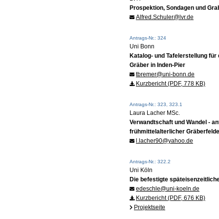
Prospektion, Sondagen und Gra
Alfred.Schuler@lvr.de
Antrags-Nr.: 324
Uni Bonn
Katalog- und Tafelerstellung für
Gräber in Inden-Pier
tbremer@uni-bonn.de
Kurzbericht (PDF, 778 KB)
Antrags-Nr.: 323, 323.1
Laura Lacher MSc.
Verwandtschaft und Wandel - a
frühmittelalterlicher Gräberfeld
l.lacher90@yahoo.de
Antrags-Nr.: 322.2
Uni Köln
Die befestigte späteisenzeitli
edeschle@uni-koeln.de
Kurzbericht (PDF, 676 KB)
Projektseite