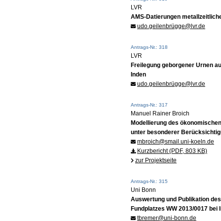
LVR
AMS-Datierungen metallzeitlich
udo.geilenbrügge@lvr.de
Antrags-Nr.: 318
LVR
Freilegung geborgener Urnen au
Inden
udo.geilenbrügge@lvr.de
Antrags-Nr.: 317
Manuel Rainer Broich
Modellierung des ökonomischen P
unter besonderer Berücksichtigu
mbroich@smail.uni-koeln.de
Kurzbericht (PDF, 803 KB)
zur Projektseite
Antrags-Nr.: 315
Uni Bonn
Auswertung und Publikation des 
Fundplatzes WW 2013/0017 bei I
tbremer@uni-bonn.de