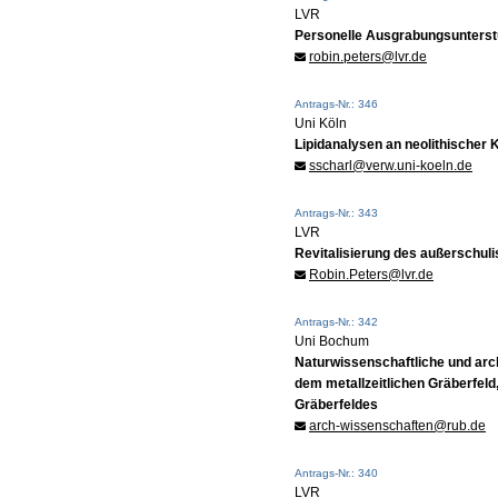
LVR
Personelle Ausgrabungsunterstü
robin.peters@lvr.de
Antrags-Nr.: 346
Uni Köln
Lipidanalysen an neolithischer
sscharl@verw.uni-koeln.de
Antrags-Nr.: 343
LVR
Revitalisierung des außerschuli
Robin.Peters@lvr.de
Antrags-Nr.: 342
Uni Bochum
Naturwissenschaftliche und ar
dem metallzeitlichen Gräberfeld
Gräberfeldes
arch-wissenschaften@rub.de
Antrags-Nr.: 340
LVR