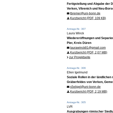
Fertigstellung und Abgabe der 
Verken, Vilvenich und Neu-Bor
tbremer@uni-bonn.de
Kurzbericht (PDF, 109 KB)
Antrags-Nr.: 307
Laura Winck
Wiedereröffnungen und Separier
Pier, Kreis Düren
laurawinck81@gmail.com
Kurzbericht (PDF, 2,07 MB)
zur Projektseite
Antrags-Nr.: 306
Ellen Igelmund
Soziale Rollen in der ländliche
Gräberfeldes von Verken, Gemei
s5eligel@uni-bonn.de
Kurzbericht (PDF, 2,19 MB)
Antrags-Nr.: 305
LVR
Ausgrabungen römischer Siedlu