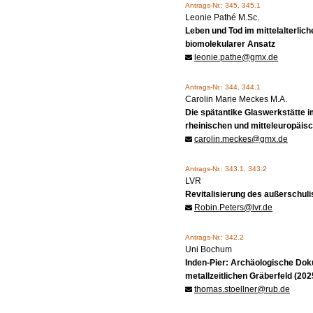
Antrags-Nr.: 345, 345.1
Leonie Pathé M.Sc.
Leben und Tod im mittelalterlich
biomolekularer Ansatz
leonie.pathe@gmx.de
Antrags-Nr.: 344, 344.1
Carolin Marie Meckes M.A.
Die spätantike Glaswerkstätte im
rheinischen und mitteleuropäis
carolin.meckes@gmx.de
Antrags-Nr.: 343.1, 343.2
LVR
Revitalisierung des außerschuli
Robin.Peters@lvr.de
Antrags-Nr.: 342.2
Uni Bochum
Inden-Pier: Archäologische Do
metallzeitlichen Gräberfeld (20
thomas.stoellner@rub.de