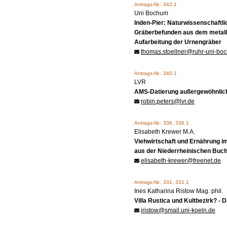
Antrags-Nr.: 342.1
Uni Bochum
Inden-Pier: Naturwissenschaftl
Gräberbefunden aus dem metallz
Aufarbeitung der Urnengräber
thomas.stoellner@ruhr-uni-bo
Antrags-Nr.: 340.1
LVR
AMS-Datierung außergewöhnlic
robin.peters@lvr.de
Antrags-Nr.: 336, 336.1
Elisabeth Krewer M.A.
Viehwirtschaft und Ernährung i
aus der Niederrheinischen Buch
elisabeth-krewer@freenet.de
Antrags-Nr.: 331, 331.1
Ines Katharina Ristow Mag. phil.
Villa Rustica und Kultbezirk? 
iristow@smail.uni-koeln.de