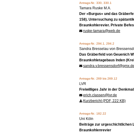
Antrags-Nr.: 330, 330.1
Tamara Ruske M.A.
Der »Burgus« und das Gräberf
158). Untersuchung zu spätantik
Braunkohlerevier. Private Bef
ruske-tamara@web.de
Antrags-Nr.: 294.1, 294.2
Sandra Bresselau von Bressensd
Das Gräberfeld von Geuenich W
Braunkohletagebaus Inden (Kre
sandra.v.bressensdorf@gmx.d
Antrags-Nr.: 269 bis 269.12
LVR
Freiwilliges Jahr in der Denkmal
erich.classen@lvr.de
Kurzbericht (PDF, 222 KB)
Antrags-Nr.: 182.22
Uni Köln
Beiträge zur urgeschichtlichen
Braunkohlenrevier