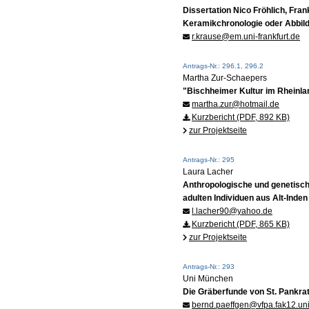
Dissertation Nico Fröhlich, Fra
Keramikchronologie oder Abbild 
r.krause@em.uni-frankfurt.de
Antrags-Nr.: 296.1, 296.2
Martha Zur-Schaepers
"Bischheimer Kultur im Rheinland
martha.zur@hotmail.de
Kurzbericht (PDF, 892 KB)
zur Projektseite
Antrags-Nr.: 295
Laura Lacher
Anthropologische und genetisch
adulten Individuen aus Alt-Inden
l.lacher90@yahoo.de
Kurzbericht (PDF, 865 KB)
zur Projektseite
Antrags-Nr.: 293
Uni München
Die Gräberfunde von St. Pankrati
bernd.paeffgen@vfpa.fak12.u