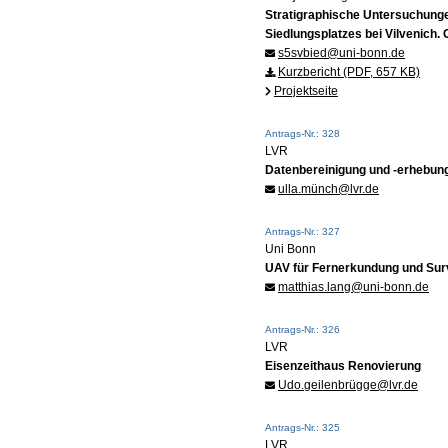
Stratigraphische Untersuchungen
Siedlungsplatzes bei Vilvenich.
s5svbied@uni-bonn.de
Kurzbericht (PDF, 657 KB)
Projektseite
Antrags-Nr.: 328
LVR
Datenbereinigung und -erhebun
ulla.münch@lvr.de
Antrags-Nr.: 327
Uni Bonn
UAV für Fernerkundung und Sur
matthias.lang@uni-bonn.de
Antrags-Nr.: 326
LVR
Eisenzeithaus Renovierung
Udo.geilenbrügge@lvr.de
Antrags-Nr.: 325
LVR