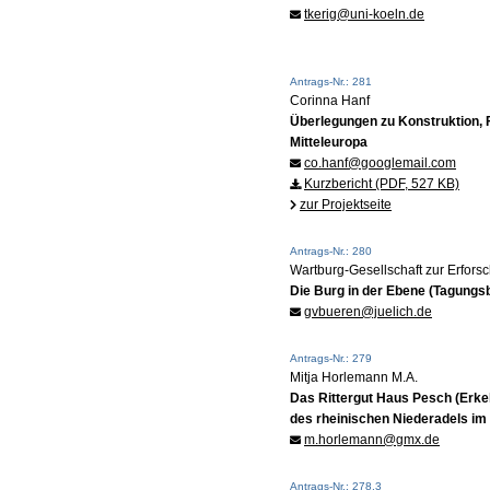
tkerig@uni-koeln.de
Antrags-Nr.: 281
Corinna Hanf
Überlegungen zu Konstruktion,
Mitteleuropa
co.hanf@googlemail.com
Kurzbericht (PDF, 527 KB)
zur Projektseite
Antrags-Nr.: 280
Wartburg-Gesellschaft zur Erfor
Die Burg in der Ebene (Tagungs
gvbueren@juelich.de
Antrags-Nr.: 279
Mitja Horlemann M.A.
Das Rittergut Haus Pesch (Erkel
des rheinischen Niederadels im 
m.horlemann@gmx.de
Antrags-Nr.: 278.3