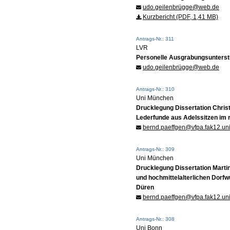
udo.geilenbrügge@web.de
Kurzbericht (PDF, 1,41 MB)
Antrags-Nr.: 311
LVR
Personelle Ausgrabungsunterst
udo.geilenbrügge@web.de
Antrags-Nr.: 310
Uni München
Drucklegung Dissertation Christ
Lederfunde aus Adelssitzen im 
bernd.paeffgen@vfpa.fak12.u
Antrags-Nr.: 309
Uni München
Drucklegung Dissertation Martin
und hochmittelalterlichen Dorfw
Düren
bernd.paeffgen@vfpa.fak12.u
Antrags-Nr.: 308
Uni Bonn