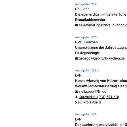
Antrags-Nr.: 271
Uni Bonn
Die ebenerdigen mittelalterlic
Braunkohlenrevier
sekretariat.vfgarch@uni-bonn.
Antrags-Nr.: 270
RWTH Aachen
Unterstützung der Jahrestagung
Paläopedologie
geoeco@geo.rwth-aachen.de
Antrags-Nr.: 267.1
LVR
Konservierung von Hölzern ein
Weisweiler/Restaurierung eise
stella.oppl@lvr.de
Kurzbericht (PDF, 671 KB)
zur Projektseite
Antrags-Nr.: 267
LVR
Restaurierung metallzeitlicher 