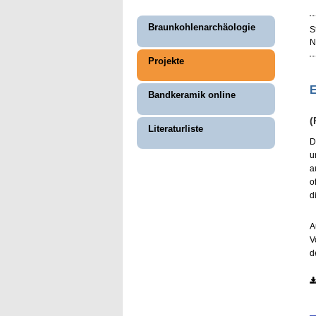
Braunkohlenarchäologie
S
N
Projekte
E
Bandkeramik online
(
Literaturliste
D
u
a
o
d
A
V
d