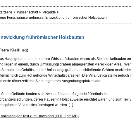
tartseite
Wissenschaft
Projekte
eue Forschungsergebnisse: Entwicklung frührömischer Holzbauten
ntwicklung frührömischer Holzbauten
Petra Kießling)
as Hauptgebäude und mehrere Wirtschaftsbauten waren als Steinsockelbauten err
nd lagen in einem, durch Umfassungsgräben abgegrenzten viereckigen Areal. Weit
ußerhalb des Gehöfts an die Umfassungsgräben anschließende Gräben markierte
ffensichtlich zum Hof gehörige Wirtschaftsparzellen. Die Villa rustica stellte jedoch 
ie erste römerzeitliche Siedlung dieses Ausgrabungsplatzes dar.
uf dem Gelände fanden sich zwei aufeinanderfolgende frührömische
orgängersiedlungen, deren Häuser in Holzbauweise errichtet waren und zum Teil 
er späteren Villa rustica überlagert wurden. [...]
vollständiger Text zum Download (PDF, 2,95 MB)