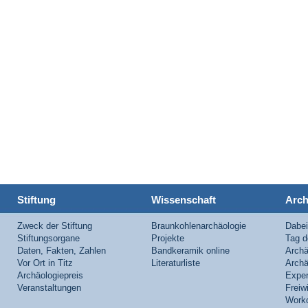
Stiftung
Wissenschaft
Arch
Zweck der Stiftung
Braunkohlenarchäologie
Dabei
Stiftungsorgane
Projekte
Tag d
Daten, Fakten, Zahlen
Bandkeramik online
Archä
Vor Ort in Titz
Literaturliste
Archäo
Archäologiepreis
Exper
Veranstaltungen
Freiwi
Work