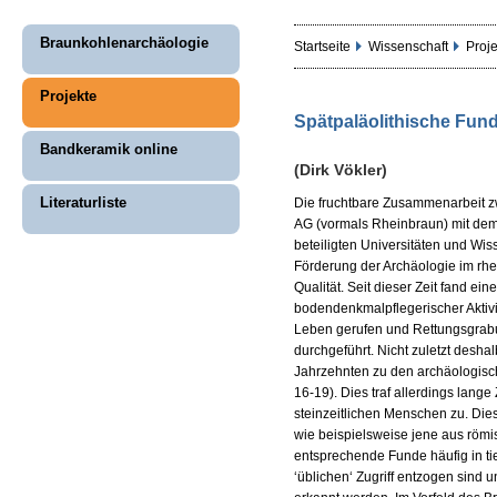
Braunkohlenarchäologie
Startseite
Wissenschaft
Proj
Projekte
Spätpaläolithische Fund
Bandkeramik online
(Dirk Vökler)
Literaturliste
Die fruchtbare Zusammenarbeit 
AG (vormals Rheinbraun) mit de
beteiligten Universitäten und Wiss
Förderung der Archäologie im rh
Qualität. Seit dieser Zeit fand ei
bodendenkmalpflegerischer Aktivi
Leben gerufen und Rettungsgrab
durchgeführt. Nicht zuletzt desha
Jahrzehnten zu den archäologisc
16-19). Dies traf allerdings lange
steinzeitlichen Menschen zu. Dies
wie beispielsweise jene aus römis
entsprechende Funde häufig in ti
‘üblichen‘ Zugriff entzogen sind u