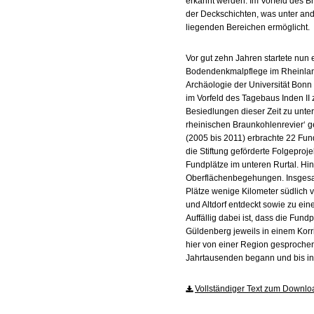
erkannt werden. Im Vorfeld des B
der Deckschichten, was unter and
liegenden Bereichen ermöglicht.
Vor gut zehn Jahren startete nun
Bodendenkmalpflege im Rheinland 
Archäologie der Universität Bonn
im Vorfeld des Tagebaus Inden II
Besiedlungen dieser Zeit zu unter
rheinischen Braunkohlenrevier‘ ge
(2005 bis 2011) erbrachte 22 Fun
die Stiftung geförderte Folgeproje
Fundplätze im unteren Rurtal. Hi
Oberflächenbegehungen. Insgesamt
Plätze wenige Kilometer südlich v
und Altdorf entdeckt sowie zu ei
Auffällig dabei ist, dass die Fun
Güldenberg jeweils in einem Korr
hier von einer Region gesproche
Jahrtausenden begann und bis in d
Vollständiger Text zum Downlo